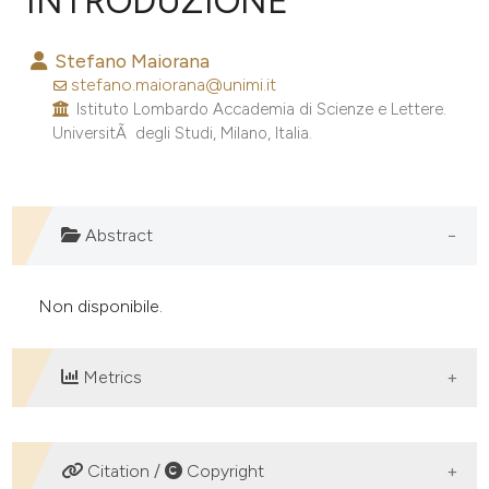
INTRODUZIONE
Stefano Maiorana
stefano.maiorana@unimi.it
0
Citing Publications
Istituto Lombardo Accademia di Scienze e Lettere.
0
Supporting
UniversitÃ degli Studi, Milano, Italia.
0
Mentioning
0
Contrasting
Abstract
e how this article has been
Non disponibile.
ted at
scite.ai
Metrics
ite shows how a scientific paper
s been cited by providing the
ntext of the citation, a
DOWNLOADS
Citation /
Copyright
assification describing whether