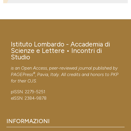
 supports, mentions, or contrasts
e cited claim, and a label
COME CITARE
dicating in which section the
tation was made.
INTRODUZIONE. (2019).
Istituto Lombardo - Accademia
di Scienze e Lettere • Incontri di Studio
.
Istituto Lombardo - Accademia di
https://doi.org/10.4081/incontri.2019.550
Scienze e Lettere • Incontri di
Studio
Ulteriori formati di citazione
is an Open Access, peer-reviewed journal published by
®
PAGEPress
, Pavia, Italy. All credits and honors to
PKP
for their
OJS
.
pISSN: 2279-5251
eISSN: 2384-9878
INFORMAZIONI