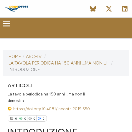
ULTIMO NUMERO
HOME
/
ARCHIVI
/
10 ottobre 2019
LA TAVOLA PERIODICA HA 150 ANNI ...MA NON LI...
/
INTRODUZIONE
ULTIMO FASCICOLO
ARTICOLI
La tavola periodica ha 150 anni ...ma non li
dimostra
https://doi.org/10.4081/incontri.2019.550
0
0
0
0