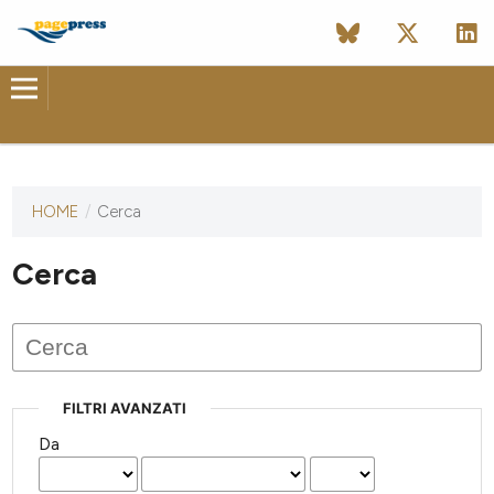
HOME
/
Cerca
Questa
rivista non
ha ancora
Cerca
pubblicato
alcun
numero.
FILTRI AVANZATI
Da