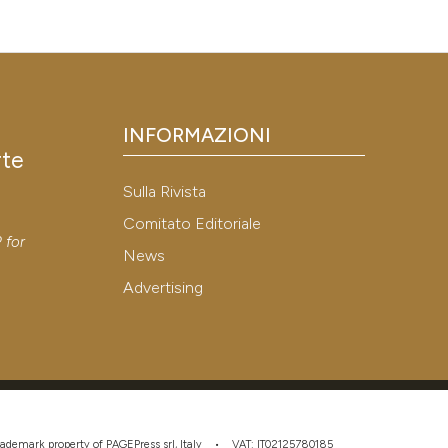
INFORMAZIONI
rte
Sulla Rivista
y
Comitato Editoriale
P
for
News
Advertising
 trademark property of PAGEPress srl, Italy • VAT: IT02125780185