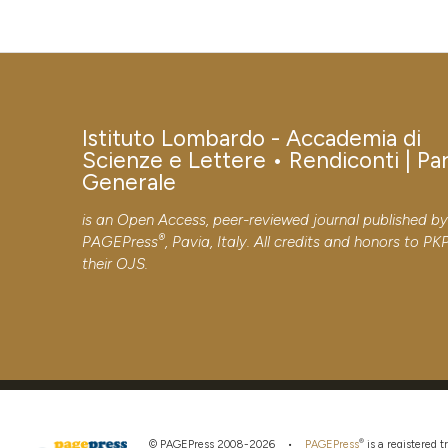
Istituto Lombardo - Accademia di
Scienze e Lettere • Rendiconti | Pa
Generale
is an Open Access, peer-reviewed journal published b
®
PAGEPress
, Pavia, Italy. All credits and honors to
PK
their
OJS
.
®
© PAGEPress 2008-2026 •
PAGEPress
is a registered