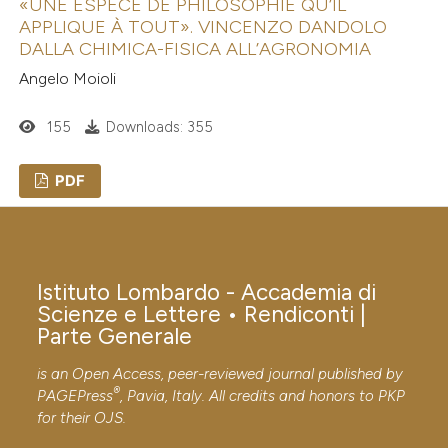
«UNE ESPÈCE DE PHILOSOPHIE QU’IL
APPLIQUE À TOUT». VINCENZO DANDOLO
DALLA CHIMICA-FISICA ALL’AGRONOMIA
Angelo Moioli
155
Downloads: 355
PDF
Istituto Lombardo - Accademia di
Scienze e Lettere • Rendiconti |
Parte Generale
is an Open Access, peer-reviewed journal published by
®
PAGEPress
, Pavia, Italy. All credits and honors to
PKP
for their
OJS
.